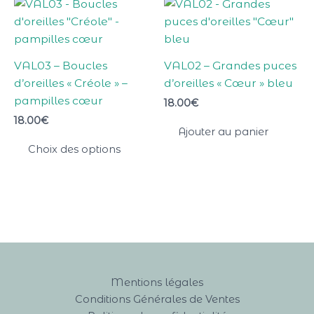
Ce
produit
a
plusieurs
VAL03 – Boucles
VAL02 – Grandes puces
variations.
d’oreilles « Créole » –
d’oreilles « Cœur » bleu
Les
pampilles cœur
18.00
€
options
18.00
€
peuvent
Ajouter au panier
être
Choix des options
choisies
sur
la
page
du
produit
Mentions légales
Conditions Générales de Ventes