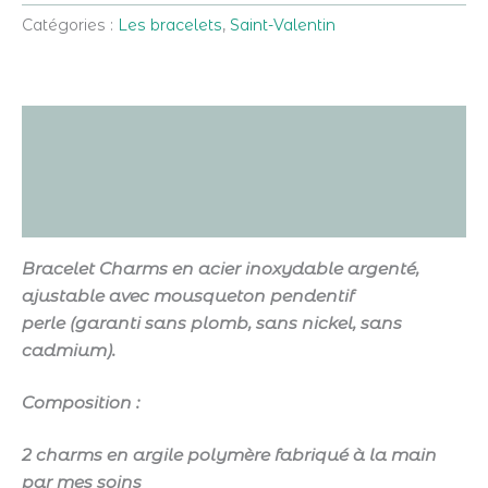
Catégories :
Les bracelets
,
Saint-Valentin
Description
Informations complémentaires
Avis (0)
Bracelet Charms
e
n acier inoxydable argenté,
ajustable
avec mousqueton
pendentif
perle
(garanti sans plomb, sans nickel, sans
cadmium).
Composition :
2 charms en argile polymère
fabriqué à la main
par mes soins