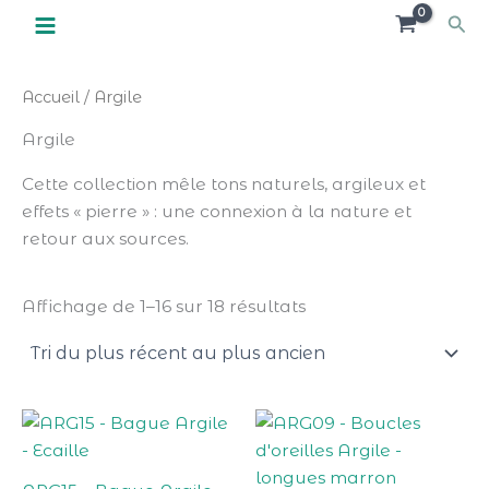
Trié
Aller
NOUVEAUX CLIENTS
X
Rec
du
Remise de 10% sur votre 1ère commande
au
plus
Code promo : 1ERECDE
récent
contenu
au
plus
Accueil
/ Argile
ancien
Argile
Cette collection mêle tons naturels, argileux et
effets « pierre » : une connexion à la nature et
retour aux sources.
Affichage de 1–16 sur 18 résultats