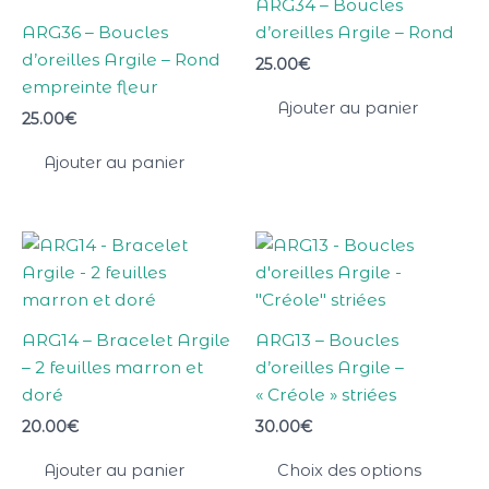
ARG34 – Boucles
ARG36 – Boucles
d’oreilles Argile – Rond
d’oreilles Argile – Rond
25.00
€
empreinte fleur
Ajouter au panier
25.00
€
Ajouter au panier
Ce
produ
a
plusi
ARG14 – Bracelet Argile
ARG13 – Boucles
varia
– 2 feuilles marron et
d’oreilles Argile –
Les
doré
« Créole » striées
optio
20.00
€
30.00
€
peuv
être
Ajouter au panier
Choix des options