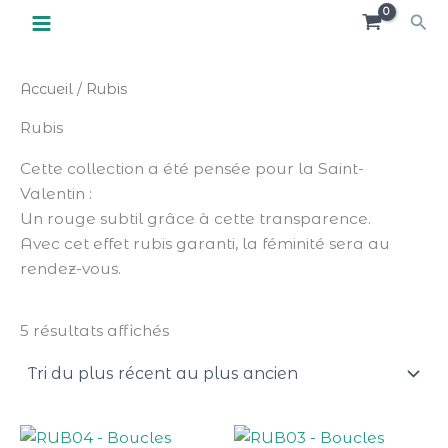
Trié
Aller
NOUVEAUX CLIENTS
X
Rec
du
Remise de 10% sur votre 1ère commande
au
plus
Code promo : 1ERECDE
récent
contenu
au
plus
Accueil
/ Rubis
ancien
Rubis
Cette collection a été pensée pour la Saint-
Valentin :
Un rouge subtil grâce à cette transparence.
Avec cet effet rubis garanti, la féminité sera au
rendez-vous.
5 résultats affichés