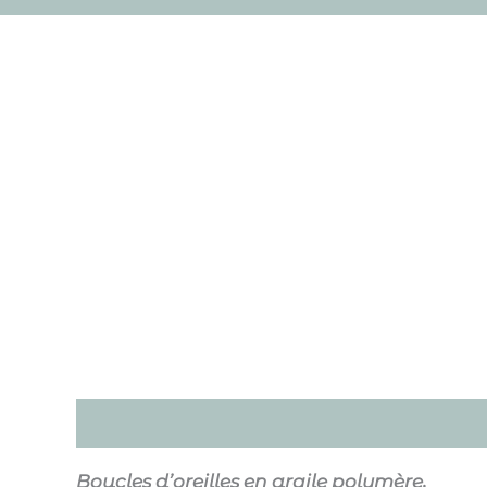
Description
Informations complémentai
Boucles d’oreilles en argile polymère,