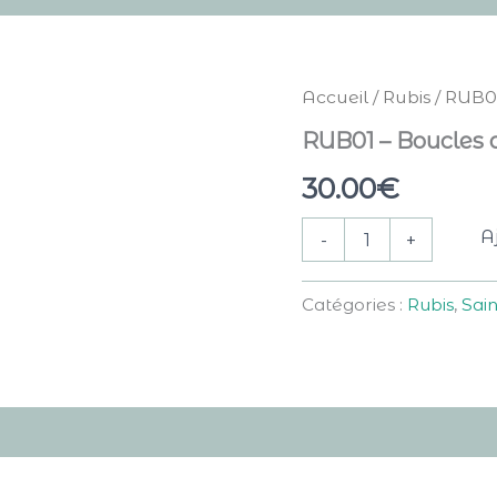
quantité
Accueil
/
Rubis
/ RUB01
de
RUB01
RUB01 – Boucles d’
-
30.00
€
Boucles
d'oreilles
effet
A
-
+
Rubis
-
Goutte
Catégories :
Rubis
,
Sain
pleine
res
Avis (0)